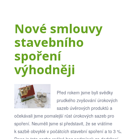
Nové smlouvy
stavebního
spoření
výhodněji
Před rokem jsme byli svědky
prudkého zvyšování úrokových
sazeb úvěrových produktů a
očekávali jsme pomalejší růst úrokových sazeb pro
spoření. Neuměli jsme si představit, že se vrátíme
k sazbě obvyklé v počátcích stavební spoření a to 3 %.
Dnes je tato sazba reálná bez podmínek za dodržení