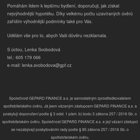
Pomáhám lidem k lepšímu bydlení, doporučuji, jak získat
nejvýhodnější hypotéku. Díky velkému počtu uzavíraných úvěrů
zařídím výhodnější podmínky také pro Vás.
Udělám vše pro to, abych Vaši důvěru nezklamala.
S úctou, Lenka Svobodová
tel.: 605 179 066
e-mail: lenka.svobodova@gpf.cz
Společnost GEPARD FINANCE a.s. je samostatným zprostředkovatelem
spotřebitelského úvěru. Já jsem vázaným zástupcem GEPARD FINANCE a.s. a
poskytuji doporučení podle § 3 odst. 1 písm. b) bodu 3 zákona 257 / 2016 Sb. o
spotřebitelském úvěru. Společnost GEPARD FINANCE a.s. a její vázaní zástupci
se nezabývají poskytováním rady podle § 85 zákona 257 / 2016 Sb. o
spotřebitelském úvěru.