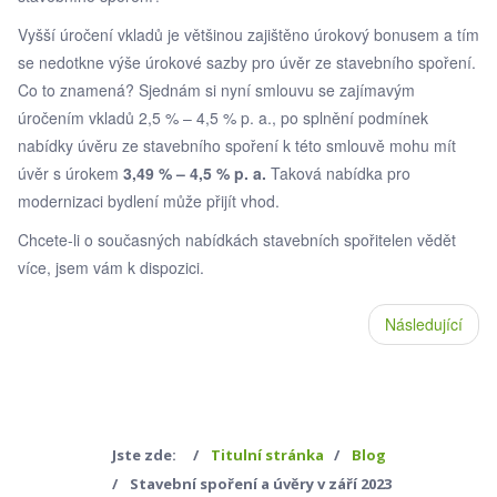
Vyšší úročení vkladů je většinou zajištěno úrokový bonusem a tím
se nedotkne výše úrokové sazby pro úvěr ze stavebního spoření.
Co to znamená? Sjednám si nyní smlouvu se zajímavým
úročením vkladů 2,5 % – 4,5 % p. a., po splnění podmínek
nabídky úvěru ze stavebního spoření k této smlouvě mohu mít
úvěr s úrokem
3,49 % – 4,5 % p. a.
Taková nabídka pro
modernizaci bydlení může přijít vhod.
Chcete-li o současných nabídkách stavebních spořitelen vědět
více, jsem vám k dispozici.
Následující
Jste zde:
Titulní stránka
Blog
Stavební spoření a úvěry v září 2023