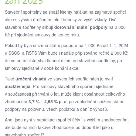
září 2023
Stavební spořitelny se snaží klienty nalákat na zajímavé spořicí
akce s vyšším úročením, ale i bonusy za vyšší vklady. Dvě
stavební spořitelny slibují
dorovnání státní podpory
na 2 000
Kč při sjednání smlouvy do konce roku.
Pokud by byla snížena státní podpora na 1 000 Kč od 1. 1. 2024,
u SSČS a RSTS Vám bude i nadále připisováno ročně 2 000 Kč
dílem od ministerstva financí dílem od stavební spořitelny, pro
smlouvy sjednané v době konání akce.
Také
úročení vkladů
ve stavebních spořitelnách je nyní
atraktivnější
. Pro smlouvy stavebního spoření sjednané
v současnosti při trvání 6 let, může klient dosáhnout celkového
zhodnocení
3,7 % – 4,55 % p. a.
po zohlednění snížení státní
podpory na polovinu, všech poplatků a daní z výnosů.
Ano, jsou nyní v nabídkách spořící účty i s vyšším zhodnocením,
ale bude na nich takové zhodnocení po dobu 6 let jako u
stavebního spoření?