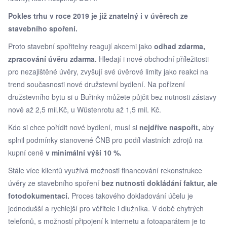
Pokles trhu v roce 2019 je již znatelný i v úvěrech ze
stavebního spoření.
Proto stavební spořitelny reagují akcemi jako
odhad zdarma,
zpracování úvěru zdarma.
Hledají i nové obchodní příležitosti
pro nezajištěné úvěry, zvyšují své úvěrové limity jako reakci na
trend současnosti nové družstevní bydlení. Na pořízení
družstevního bytu si u Buřinky můžete půjčit bez nutnosti zástavy
nově až 2,5 mil.Kč, u Wüstenrotu až 1,5 mil. Kč.
Kdo si chce pořídit nové bydlení, musí si
nejdříve naspořit,
aby
splnil podmínky stanovené ČNB pro podíl vlastních zdrojů na
kupní ceně
v minimální výši 10 %.
Stále více klientů využívá možnosti financování rekonstrukce
úvěry ze stavebního spoření
bez nutnosti dokládání faktur, ale
fotodokumentací.
Proces takového dokladování účelu je
jednodušší a rychlejší pro věřitele i dlužníka. V době chytrých
telefonů, s možností připojení k internetu a fotoaparátem je to