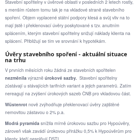
Stavební spořitelny v úvěrové oblasti v posledních 2 letech rostly,
s menším růstem tomu tak je na vkladové straně stavebního
spoření. Objem vyplacené státní podpory klesá a svůj vliv na to
mají jistě i překlenovací úvěry poskytované s tzv. anuitním
splácením, kterým stavební spořitelny snižují náklady klienta na
splácení. Přibližují se tím ve srovnání k hypotékám.
Úvěry stavebního spoření - aktuální situace
na trhu
V prvních měsících roku žádná ze stavebních spořitelen
nezměnila
výrazně
úrokové sazby.
Stavební spořitelny
zůstávají u stávajících tarifních variant a jejich parametrů. Zatím
nereagují na zvýšení úrokových sazeb ČNB pro vkladovou část.
Wüstenrot
nově zvýhodňuje překlenovací úvěry zajištěné
nemovitou zástavou o 2% p.a.
Modrá pyramida
snížila mírně úrokovou sazbu pro Hypoúvěry,
zároveň však zavádí úrokovou přirážku 0,5% k Hypoúvěrům pro
klienty, kteří nesplňují DSTI.