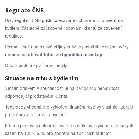
Regulace ČNB
Díky regulaci ČNB přišlo očekávané ochlazení trhu úvěrů na
bydlení, částečně způsobené i obavami klientů ze zavedení
regulace.
Pokud klienti nemají své příjmy zatíženy spotřebitelskými úvěry,
nemusí se obávat toho, že hypotéku nezískají.
O tolik podmínky ztíženy nebyly.
Situace na trhu s bydlením
Větším oříškem v současnosti je najít vhodnou nemovitost
odpovídající představám klienta.
Tedy doba vhodná pro vytvoření finanční rezervy vlastních zdrojů
pro plánovanou změnu bydlení.
K tomu přispívají některé stavební spořitelny zvýšením úrokových
sazeb na 1,2 % p. a. pro spoření na spořících tarifních