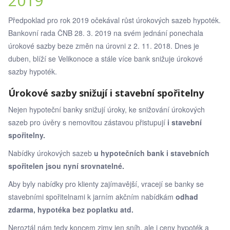
2019
Předpoklad pro rok 2019 očekával růst úrokových sazeb hypoték.
Bankovní rada ČNB 28. 3. 2019 na svém jednání ponechala
úrokové sazby beze změn na úrovni z 2. 11. 2018. Dnes je
duben, blíží se Velikonoce a stále více bank snižuje úrokové
sazby hypoték.
Úrokové sazby snižují i stavební spořitelny
Nejen hypoteční banky snižují úroky, ke snižování úrokových
sazeb pro úvěry s nemovitou zástavou přistupují
i stavební
spořitelny.
Nabídky úrokových sazeb
u hypotečních bank i stavebních
spořitelen jsou nyní srovnatelné.
Aby byly nabídky pro klienty zajímavější, vracejí se banky se
stavebními spořitelnami k jarním akčním nabídkám
odhad
zdarma, hypotéka bez poplatku atd.
Neroztál nám tedy koncem zimy jen sníh, ale i ceny hypoték a