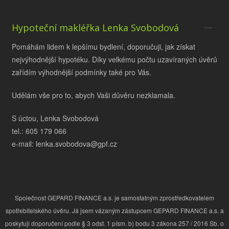
Hypoteční makléřka Lenka Svobodová
Pomáhám lidem k lepšímu bydlení, doporučuji, jak získat
nejvýhodnější hypotéku. Díky velkému počtu uzavíraných úvěrů
zařídím výhodnější podmínky také pro Vás.
Udělám vše pro to, abych Vaši důvěru nezklamala.
S úctou, Lenka Svobodová
tel.: 605 179 066
e-mail: lenka.svobodova@gpf.cz
Společnost GEPARD FINANCE a.s. je samostatným zprostředkovatelem
spotřebitelského úvěru. Já jsem vázaným zástupcem GEPARD FINANCE a.s. a
poskytuji doporučení podle § 3 odst. 1 písm. b) bodu 3 zákona 257 / 2016 Sb. o